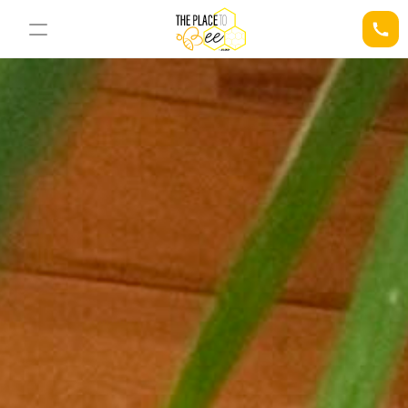
03 21 34 78 44
Demander un devis
Nos Espaces
Nos Activités
La Ruche
L'Alcove
Le Nid
La Cellule Royale
Le Nectar Bar
Le Pavillon Royal
L'Espace Pollen
RESOURCES