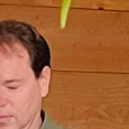
La Cellule Royale
Le Nectar Bar
L'Espace Pollen
NOS FORMULES
Soirée d'Entreprise
Afterwork
Team Building 
Journée d'Étude
NOS FORMULES
Soirée d'Entreprise
Afterwork
Team Building 
Journée d'Étude