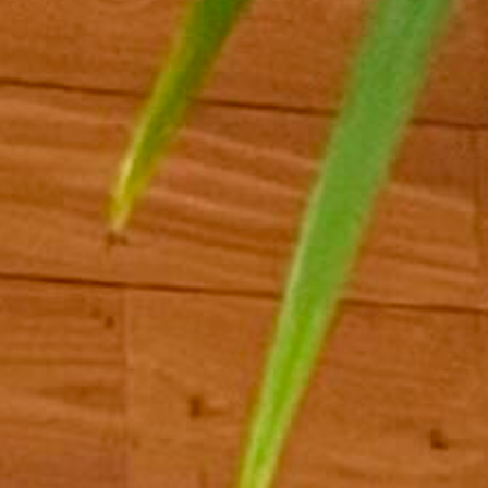
Blog
Careers
Docs
About
Soirée d'entreprise
Afterwork
Journée d'étude
Team Building
NOS ESPACES
La Ruche
L'Alcove
Le Nid