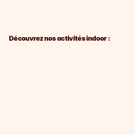
Découvrez nos activités indoor :
2h30
20 à 100
Cin'Escape
Tour du Mond
Traversez les décennies du cinéma !
Agissez en faveur 