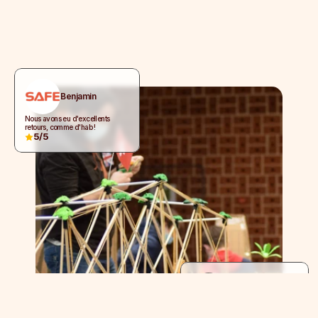
Benjamin
Nous avons eu d'excellents 
retours, comme d'hab !
5/5
Laurent
L'endroit est chaleureux, convivial 