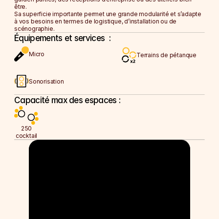
La Cellule Royale
être
.
Sa superficie importante permet une 
grande modularité
 et s’adapte 
Le Nectar Bar
à vos besoins en termes de logistique, d’installation ou de 
L'Espace Pollen
scénographie.
Équipements et services  :
NOS FORMULES
Micro
Terrains de pétanque
Soirée d'Entreprise
Afterwork
Team Building 
Sonorisation 
Journée d'Étude
Capacité max des espaces :
NOS FORMULES
Soirée d'Entreprise
250
Afterwork
cocktail
Team Building 
Journée d'Étude