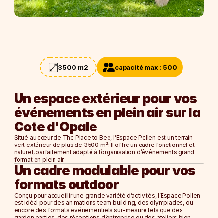
Blog
Careers
3500
 m2
capacité max : 
500
Docs
Un espace extérieur pour vos 
About
événements en plein air sur la 
Cote d'Opale
Soirée d'entreprise
Afterwork
Situé au cœur de 
The Place to Bee
, 
l’Espace Pollen
 est un 
terrain 
vert extérieur de plus de 3500 m²
. Il offre un 
cadre fonctionnel et 
Journée d'étude
naturel
, parfaitement adapté à l’organisation d’événements 
grand 
Team Building
format
 en plein air.
Un cadre modulable pour vos 
NOS ESPACES
formats outdoor
La Ruche
Conçu pour accueillir une grande variété d’activités, l’Espace Pollen 
L'Alcove
est idéal pour des 
animations team building
, des 
olympiades
, ou 
encore des formats événementiels sur-mesure tels que 
des 
Le Nid
garden parties, des réceptions d’entreprise ou des ateliers bien-