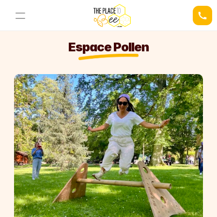
Espace Pollen
03 21 34 78 44
Demander un devis
Nos Espaces
Nos Activités
La Ruche
L'Alcove
Le Nid
La Cellule Royale
Le Nectar Bar
Le Pavillon Royal
L'Espace Pollen
RESOURCES