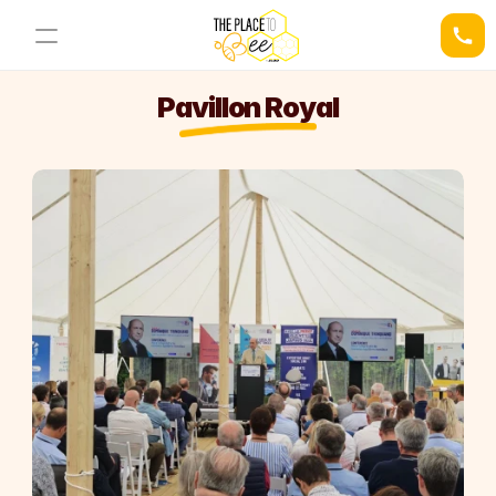
Pavillon Royal
03 21 34 78 44
Demander un devis
Nos Espaces
Nos Activités
La Ruche
L'Alcove
Le Nid
La Cellule Royale
Le Nectar Bar
Le Pavillon Royal
L'Espace Pollen
RESOURCES