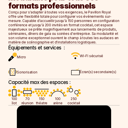
La Cellule Royale
formats professionnels
Le Nectar Bar
Conçu pour s'adapter à toutes vos exigences, le Pavillon Royal 
L'Espace Pollen
offre une flexibilité totale pour configurer vos événements sur-
mesure. Capable d'accueillir jusqu'à 150 personnes en configuration 
conférence et jusqu'à 200 invités en format cocktail, cet espace 
NOS FORMULES
majestueux se prête magnifiquement aux lancements de produits, 
séminaires, dîners de gala ou soirées d'entreprise. Sa modularité et 
Soirée d'Entreprise
son volume exceptionnel ouvrent le champ à toutes les audaces en 
Afterwork
matière de scénographie et d'installations logistiques.
Team Building 
Équipements et services  :
Journée d'Étude
WI-FI sécurisé
Micro
NOS FORMULES
Soirée d'Entreprise
Écran(s) secondaire(s)
Sonorisation 
Afterwork
Capacité max des espaces :
Team Building 
Journée d'Étude
100
70
150
100
250
îlot
réunion
théatre
arène
cocktail