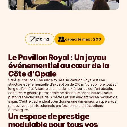
Blog
Careers
210
 m2
capacité max : 
200
Docs
Le Pavillon Royal : Un joyau 
About
événementiel au cœur de la 
Côte d'Opale
Soirée d'entreprise
Afterwork
Situé au cœur de The Place to Bee, le Pavillon Royal est une 
structure événementielle d’exception de 210 m², disponible tout au 
Journée d'étude
long de l’année. Alliant le charme de l'extérieur au confort absolu, 
Team Building
cette tente géante permanente se distingue par sa hauteur sous 
plafond spectaculaire de 6 mètres et son élégant sol en parquet de 
sapin. C'est le cadre idéal pour donner une dimension unique à vos 
NOS ESPACES
rendez-vous professionnels professionnels et réceptions 
d'envergure.
La Ruche
Un espace de prestige 
L'Alcove
modulable pour tous vos 
Le Nid