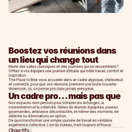
Blog
Careers
Docs
Boostez vos réunions dans 
un lieu qui change tout
About
Marre des salles classiques et des journées qui se ressemblent ? 
Offrez à vos équipes une journée d’étude qui mêle 
travail, confort et 
inspiration
Soirée d'entreprise
.
The Place to Bee
 vous accueille dans un cadre atypique, chaleureux 
Afterwork
et connecté, pour que vos réunions prennent une toute nouvelle 
dimension. Ici, on pense pro mais jamais ennuyeux.
Journée d'étude
Un cadre pro… mais pas que
Team Building
Nos espaces sont pensés pour 
stimuler les échanges, la 
concentration et la créativité
. Salles de réunion équipées, pauses 
NOS ESPACES
gourmandes, ambiance décontractée, et même des moments de 
La Ruche
détente ou d’animations en option.
De quoi transformer une simple journée de travail en 
véritable 
L'Alcove
expérience collective
. Loin du bureau, mais toujours efficace.
Le Nid
Objectifs :