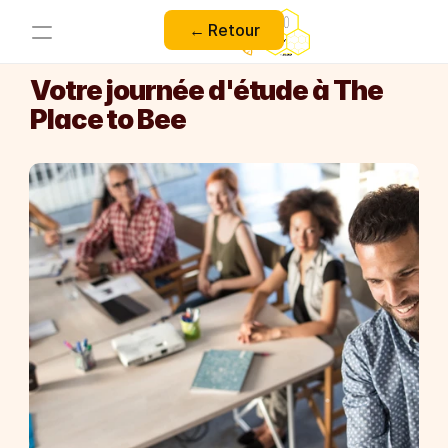
← Retour
Votre journée d'étude à The 
Place to Bee
03 21 34 78 44
Demander un devis
Nos Espaces
Nos Activités
La Ruche
L'Alcove
Le Nid
La Cellule Royale
Le Nectar Bar
Le Pavillon Royal
L'Espace Pollen
RESOURCES