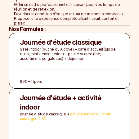
La Cellule Royale
Offrir un cadre professionnel et inspirant pour vos temps de 
Le Nectar Bar
Favoriser la cohésion d’équipe autour de moments conviviaux.
L'Espace Pollen
Proposer une expérience complète alliant travail, confort et 
plaisir.
Nos Formules :
NOS FORMULES
Soirée d'Entreprise
Journée d'étude classique
Afterwork
Salle indoor (Ruche ou Alcove) + café d'accueil (jus de 
Team Building 
fruits, mini viennoiseries) + pause sucrée (thé, 
Journée d'Étude
assortiment de gâteaux) + déjeuner
NOS FORMULES
Soirée d'Entreprise
69€ HT/pers
Afterwork
Team Building 
Journée d'étude + activité 
Journée d'Étude
indoor
journée d'étude classique + 
activité indoor au choix 
catalogue 2ISD