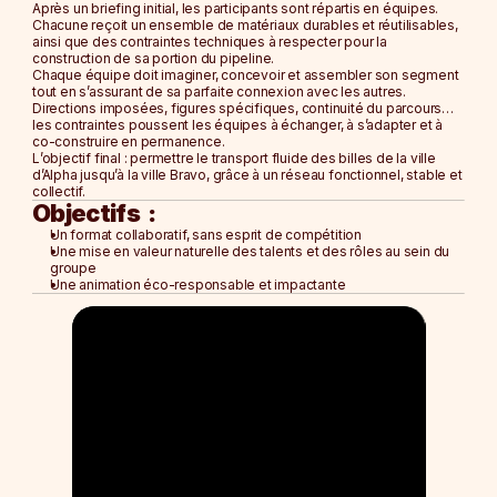
Après un briefing initial, les participants sont répartis en équipes. 
La Cellule Royale
Chacune reçoit un ensemble de matériaux durables et réutilisables, 
Le Nectar Bar
ainsi que des contraintes techniques à respecter pour la 
construction de sa portion du pipeline.
L'Espace Pollen
Chaque équipe doit imaginer, concevoir et assembler son segment 
tout en s’assurant de sa parfaite connexion avec les autres. 
NOS FORMULES
Directions imposées, figures spécifiques, continuité du parcours… 
les contraintes poussent les équipes à échanger, à s’adapter et à 
Soirée d'Entreprise
co-construire en permanence.
Afterwork
L’objectif final : permettre le 
transport fluide des billes
 de la ville 
d’Alpha jusqu’à la ville Bravo, grâce à un réseau fonctionnel, stable et 
Team Building 
collectif.
Journée d'Étude
Objectifs  :
Un format collaboratif, sans esprit de compétition
NOS FORMULES
Une mise en valeur naturelle des talents et des rôles au sein du 
groupe
Soirée d'Entreprise
Une animation éco-responsable et impactante
Afterwork
Team Building 
Journée d'Étude