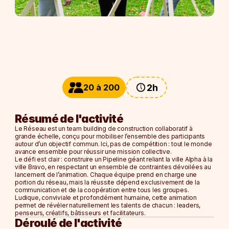
Blog
Careers
Docs
20 à 200
2h
About
Résumé de l'activité
Le Réseau
 est un team building de construction collaboratif à 
Soirée d'entreprise
grande échelle, conçu pour mobiliser l’ensemble des participants 
Afterwork
autour d’un 
objectif commun
. Ici, pas de compétition : tout le monde 
avance ensemble pour réussir une mission collective.
Journée d'étude
Le défi est clair : construire un 
Pipeline géant
 reliant la ville Alpha à la 
Team Building
ville Bravo, en respectant un ensemble de contraintes dévoilées au 
lancement de l’animation. Chaque équipe prend en charge une 
portion du réseau, mais la réussite dépend exclusivement de la 
NOS ESPACES
communication et de la coopération entre tous les groupes
.
Ludique, conviviale et profondément humaine, cette animation 
La Ruche
permet de révéler naturellement les talents de chacun : leaders, 
L'Alcove
penseurs, créatifs, bâtisseurs et facilitateurs.
Déroulé de l'activité
Le Nid