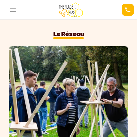
Le Réseau
03 21 34 78 44
Demander un devis
Nos Espaces
Nos Activités
La Ruche
L'Alcove
Le Nid
La Cellule Royale
Le Nectar Bar
Le Pavillon Royal
L'Espace Pollen
RESOURCES