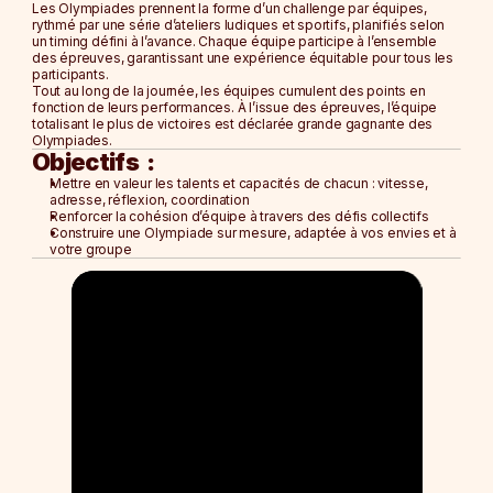
Les Olympiades prennent la forme d’un 
challenge par équipes
, 
La Cellule Royale
rythmé par une série d’ateliers ludiques et sportifs, planifiés selon 
Le Nectar Bar
un timing défini à l’avance. Chaque équipe participe à 
l’ensemble 
des épreuves
, garantissant une expérience équitable pour tous les 
L'Espace Pollen
participants.
Tout au long de la journée, les équipes cumulent des points en 
NOS FORMULES
fonction de leurs performances. À l’issue des épreuves, l’équipe 
totalisant le plus de victoires est déclarée 
grande gagnante des 
Soirée d'Entreprise
Olympiades
.
Afterwork
Objectifs  :
Team Building 
Mettre en valeur les 
talents et capacités de chacun
 : vitesse, 
adresse, réflexion, coordination
Journée d'Étude
Renforcer la 
cohésion d’équipe
 à travers des défis collectifs
Construire une 
Olympiade sur mesure
, adaptée à vos envies et à 
NOS FORMULES
votre groupe
Soirée d'Entreprise
Afterwork
Team Building 
Journée d'Étude