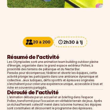
Blog
Careers
Docs
20 à 200
2h30 à 1j
About
Résumé de l'activité
Les 
Olympiades
 sont une animation team building outdoor pleine 
Soirée d'entreprise
d’énergie, organisée dans le grand espace extérieur 
Pollen
, à 
Afterwork
proximité des terrains de pétanque et du 
Nectar Bar
.
Pensée pour récompenser, fédérer et divertir les équipes, cette 
Journée d'étude
activité plonge les participants dans une ambiance dynamique et 
Team Building
collective. Jeux ludiques, défis sportifs et épreuves originales 
s’enchaînent pour créer une expérience unique, accessible à tous et 
riche en souvenirs partagés.
NOS ESPACES
Déroulé de l'activité
La Ruche
L’animation débute par un accueil et un briefing dans l’espace 
Pollen
, transformé pour l’occasion en véritable terrain de jeux. Après 
L'Alcove
un 
échauffement collectif
 mené dans la bonne humeur, les équipes 
Le Nid
sont constituées et découvrent le programme des épreuves.