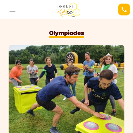
Olympiades
03 21 34 78 44
Demander un devis
Nos Espaces
Nos Activités
La Ruche
L'Alcove
Le Nid
La Cellule Royale
Le Nectar Bar
Le Pavillon Royal
L'Espace Pollen
RESOURCES